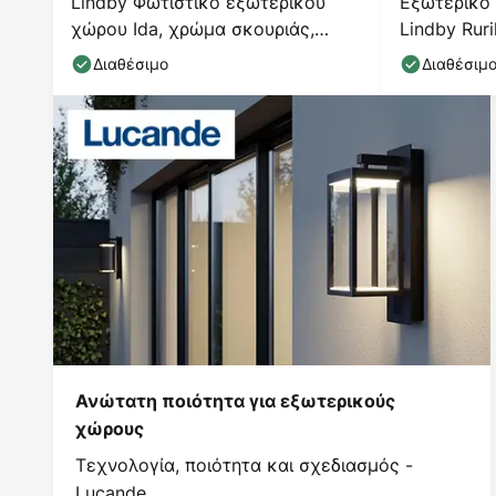
Lindby Φωτιστικό εξωτερικού
Εξωτερικό 
χώρου Ida, χρώμα σκουριάς,
Lindby Ruri
φανάρι, 34 cm, E27
αλουμίνιο,
Διαθέσιμο
Διαθέσιμ
Ανώτατη ποιότητα για εξωτερικούς
χώρους
Τεχνολογία, ποιότητα και σχεδιασμός -
Lucande.