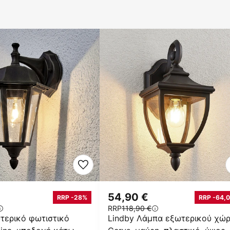
54,90 €
RRP -28%
RRP -64,0
RRP
118,90 €
τερικό φωτιστικό
Lindby Λάμπα εξωτερικού χώ