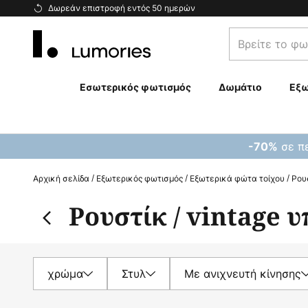
Μετάβαση
Δωρεάν επιστροφή εντός 50 ημερών
στο
Βρείτε
περιεχόμενο
το
φωτιστικό
σας...
Εσωτερικός φωτισμός
Δωμάτιο
Εξω
σε πε
-70%
Αρχική σελίδα
Εξωτερικός φωτισμός
Εξωτερικά φώτα τοίχου
Ρουσ
Ρουστίκ / vintage 
χρώμα
Στυλ
Με ανιχνευτή κίνησης