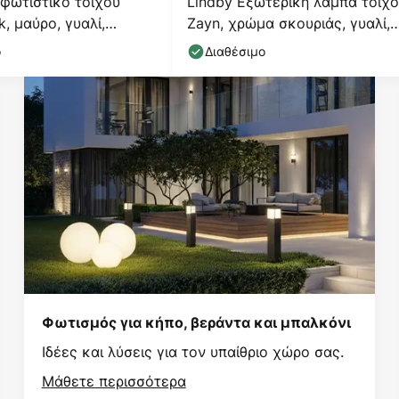
φωτιστικό τοίχου
Lindby Εξωτερική λάμπα τοίχ
k, μαύρο, γυαλί,
Zayn, χρώμα σκουριάς, γυαλί,
 E27
IP23
ο
Διαθέσιμο
Φωτισμός για κήπο, βεράντα και μπαλκόνι
Ιδέες και λύσεις για τον υπαίθριο χώρο σας.
Μάθετε περισσότερα