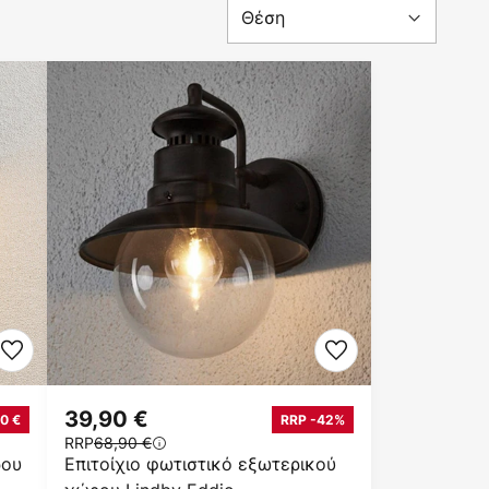
39,90 €
0 €
RRP -42%
RRP
68,90 €
ρου
Επιτοίχιο φωτιστικό εξωτερικού