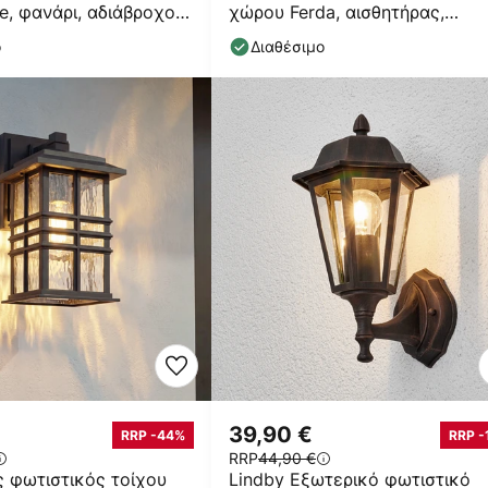
e, φανάρι, αδιάβροχος,
χώρου Ferda, αισθητήρας,
υποδοχή κάτω, καφέ
ο
Διαθέσιμο
39,90 €
RRP -44%
RRP -
RRP
44,90 €
 φωτιστικός τοίχου
Lindby Εξωτερικό φωτιστικό