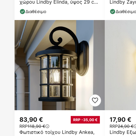
χώρου Lindby Elinda, ύψος 29 cm,
Lindby Zay
ανθρακί, γυαλί
33cm, IP23
Διαθέσιμο
Διαθέσιμ
83,90 €
17,90 €
RRP -35,00 €
RRP
118,90 €
RRP
24,90 €
Φωτιστικό τοίχου Lindby Ankea,
Lindby Εξω