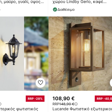
n, μαύρο, γυαλί, ύψος
χώρου Lindby Gerlo, καφέ
σκουριά, μέταλλο, 26
ο
Διαθέσιμο
108,90 €
RRP -28%
RRP -40,0
RRP
148,90 €
τερικός φωτιστικός
Lucande Φωτιστικό εξωτερικο