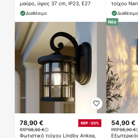
μαύρο, ύψος 37 cm, IP23, E27
τοίχου Nan
E27
Διαθέσιμο
Διαθέσιμ
Νέο
78,90 €
54,90 €
RRP -20%
RRP
98,90 €
RRP
98,90 €
Φωτιστικό τοίχου Lindby Ankea,
Εξωτερικός