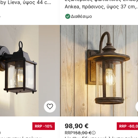
by Lieva, ύψος 44 cm,
Ankea, πράσινος, ύψος 37 cm,
λί
IP23, E27
ο
Διαθέσιμο
98,90 €
RRP -10%
RRP -60,0
RRP
158,90 €