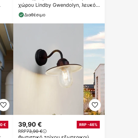
χώρου Lindby Gwendolyn, λευκό
αντικέ, μέταλλο,
Διαθέσιμο
39,90 €
0 €
RRP -46%
RRP
73,90 €
y
Φωτιστικό τοίχου εξωτερικού