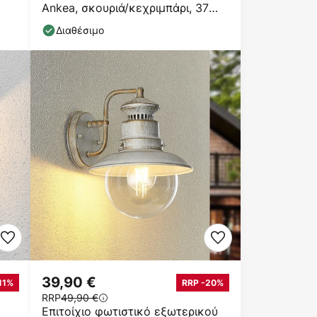
Ankea, σκουριά/κεχριμπάρι, 37
cm, IP23, E27
Διαθέσιμο
39,90 €
11%
RRP -20%
RRP
49,90 €
Επιτοίχιο φωτιστικό εξωτερικού