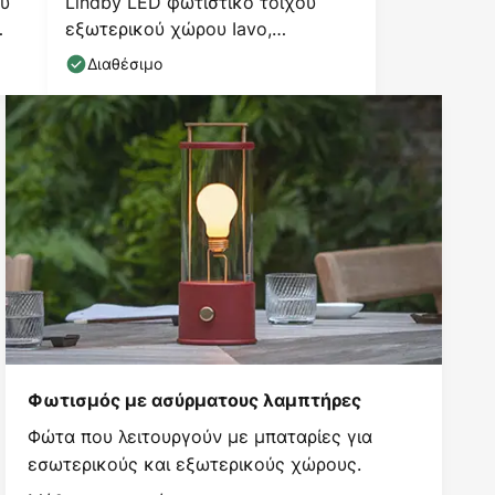
ου
Lindby LED φωτιστικό τοίχου
εξωτερικού χώρου Iavo,
αισθητήρας, μαύρο, φανάρι
Διαθέσιμο
Φωτισμός με ασύρματους λαμπτήρες
Φώτα που λειτουργούν με μπαταρίες για
εσωτερικούς και εξωτερικούς χώρους.