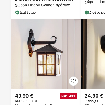
χώρου Lind
χώρου Lindby Celinor, πράσινο,
μαύρο, γυα
ατσάλι, Ø 15
Διαθέσιμο
Διαθέσιμ
49,90 €
24,90 €
RRP -49%
RRP
98,90 €
RRP
27,90 €