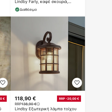
Lindby Farly, καφέ σκουριά,
αλουμίνιο, 17cm
Διαθέσιμο
118,90 €
0 €
RRP -20,00 €
RRP
138,90 €
ύ
Lindby Εξωτερική λάμπα τοίχου