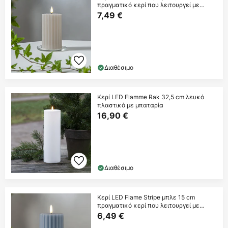
πραγματικό κερί που λειτουργεί με
μπαταρία
7,49 €
Διαθέσιμο
Κερί LED Flamme Rak 32,5 cm λευκό
πλαστικό με μπαταρία
16,90 €
Διαθέσιμο
Κερί LED Flame Stripe μπλε 15 cm
πραγματικό κερί που λειτουργεί με
μπαταρία
6,49 €