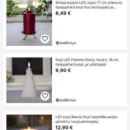
Φλόγα κεριού LED, ύψος 17 cm, κόκκινο
πραγματικό κερί που λειτουργεί με
μπαταρία
8,49 €
Διαθέσιμο
Κερί LED Flamme Grany, λευκό, 18 cm,
πραγματικό κερί, με μπαταρία
9,90 €
Διαθέσιμο
LED κερί Φακός Κερί λαμπάδα μαύρο
μέταλλο / κερί μπαταρίας
12,90 €