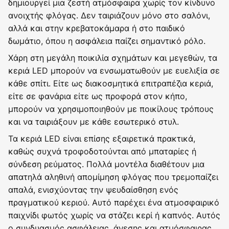
δημιουργεί μια ζεστή ατμόσφαιρα χωρίς τον κίνδυνο
ανοιχτής φλόγας. Δεν ταιριάζουν μόνο στο σαλόνι,
αλλά και στην κρεβατοκάμαρα ή στο παιδικό
δωμάτιο, όπου η ασφάλεια παίζει σημαντικό ρόλο.
Χάρη στη μεγάλη ποικιλία σχημάτων και μεγεθών, τα
κεριά LED μπορούν να ενσωματωθούν με ευελιξία σε
κάθε σπίτι. Είτε ως διακοσμητικά επιτραπέζια κεριά,
είτε σε φανάρια είτε ως προφορά στον κήπο,
μπορούν να χρησιμοποιηθούν με ποικίλους τρόπους
και να ταιριάξουν με κάθε εσωτερικό στυλ.
Τα κεριά LED είναι επίσης εξαιρετικά πρακτικά,
καθώς συχνά τροφοδοτούνται από μπαταρίες ή
σύνδεση ρεύματος. Πολλά μοντέλα διαθέτουν μια
απατηλά αληθινή απομίμηση φλόγας που τρεμοπαίζει
απαλά, ενισχύοντας την ψευδαίσθηση ενός
πραγματικού κεριού. Αυτό παρέχει ένα ατμοσφαιρικό
παιχνίδι φωτός χωρίς να στάζει κερί ή καπνός. Αυτός
ο συνδυασμός ασφάλειας, άνεσης και ατμόσφαιρας