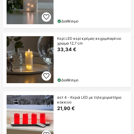
Διαθέσιμο
Κερί LED κερί κρέμας κεχριμπαρένιο
χρώμα 12,7 cm
33,34 €
Διαθέσιμο
σετ 4 - Κεριά LED με τηλεχειριστήριο
κόκκινο
21,90 €