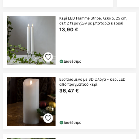
Κερί LED Flamme Stripe, λευκό, 25 cm,
σετ 2 τεμαχίων με μπαταρία κεριού
13,90 €
Διαθέσιμο
Εξοπλισμένο με 3D φλόγα - κερί LED
από πραγματικό κερί
36,47 €
Διαθέσιμο