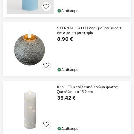
Διαθέσιμο
STERNTALER LED κερί, μαύρο ύψος 11
cm σφαίρα μπαταρία
8,90 €
Διαθέσιμο
Κερί LED κερί λευκό Χρώμα φωτός
ζεστό λευκό 15,2 cm
35,42 €
Διαθέσιμο