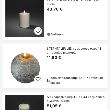
Κερί LED IP44 κρεμ λευκό λείο Ύψος
13cm
43,76 €
Διαθέσιμο
STERNTALER LED κερί, μαύρο ύψος 13
cm σφαίρα μπαταρία
11,90 €
Χρόνος παράδοσης: 12 - 17 εργάσιμες
ημέρες
Διακοσμητικό κερί LED IP44 κρεμ λευκό
λιωμένο 18.4cm
51,05 €