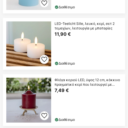
Διαθέσιμο
LED-Teelicht Sille, λευκό, κερί, σετ 2
τεμαχίων, λειτουργία με μπαταρίες
11,90 €
Διαθέσιμο
Φλόγα κεριού LED, ύψος 12 cm, κόκκινο
πραγματικό κερί που λειτουργεί με
μπαταρία
7,49 €
Διαθέσιμο