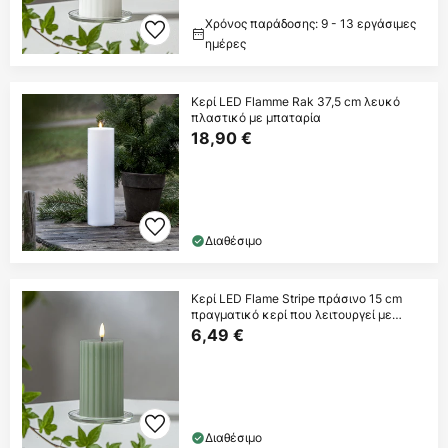
Χρόνος παράδοσης: 9 - 13 εργάσιμες
ημέρες
Κερί LED Flamme Rak 37,5 cm λευκό
πλαστικό με μπαταρία
18,90 €
Διαθέσιμο
Κερί LED Flame Stripe πράσινο 15 cm
πραγματικό κερί που λειτουργεί με
μπαταρία
6,49 €
Διαθέσιμο