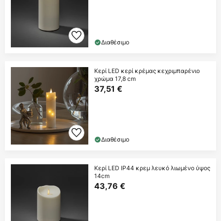
Διαθέσιμο
Κερί LED κερί κρέμας κεχριμπαρένιο
χρώμα 17,8 cm
37,51 €
Διαθέσιμο
Κερί LED IP44 κρεμ λευκό λιωμένο ύψος
14cm
43,76 €