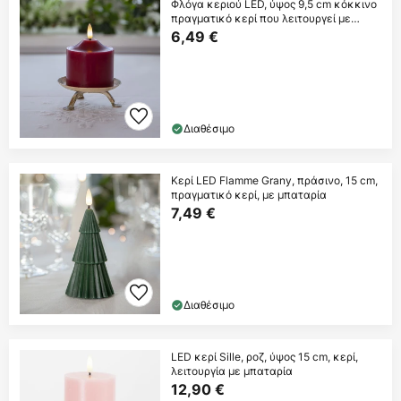
Φλόγα κεριού LED, ύψος 9,5 cm κόκκινο
πραγματικό κερί που λειτουργεί με
μπαταρία
6,49 €
Διαθέσιμο
Κερί LED Flamme Grany, πράσινο, 15 cm,
πραγματικό κερί, με μπαταρία
7,49 €
Διαθέσιμο
LED κερί Sille, ροζ, ύψος 15 cm, κερί,
λειτουργία με μπαταρία
12,90 €