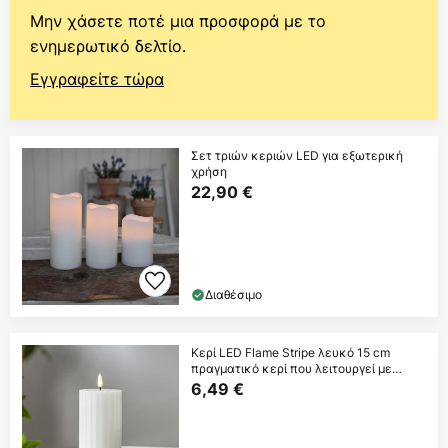
Μην χάσετε ποτέ μια προσφορά με το
ενημερωτικό δελτίο.
Εγγραφείτε τώρα
Σετ τριών κεριών LED για εξωτερική
χρήση
22,90 €
Διαθέσιμο
Κερί LED Flame Stripe λευκό 15 cm
πραγματικό κερί που λειτουργεί με
μπαταρία
6,49 €