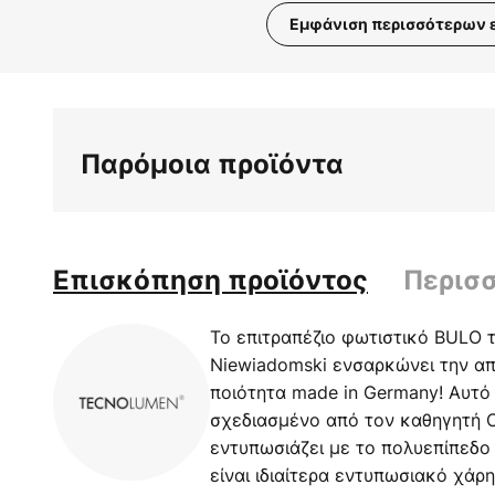
Εμφάνιση περισσότερων 
Μετάβαση
στην
αρχή
της
Παρόμοια προϊόντα
συλλογής
εικόνων
Επισκόπηση προϊόντος
Περισ
Το επιτραπέζιο φωτιστικό BULO τ
Niewiadomski ενσαρκώνει την απ
ποιότητα made in Germany! Αυτό 
σχεδιασμένο από τον καθηγητή O
εντυπωσιάζει με το πολυεπίπεδο
είναι ιδιαίτερα εντυπωσιακό χάρ