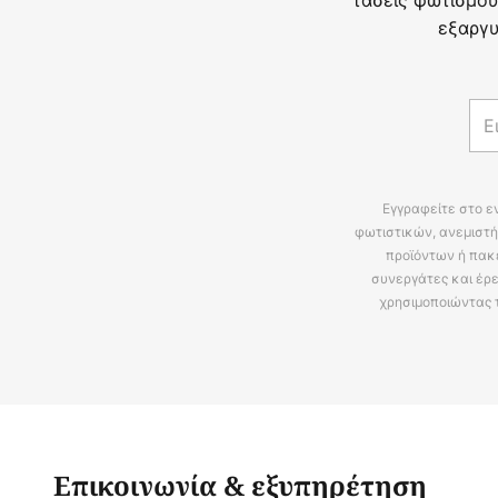
εξαργυ
Εγγραφείτε στο ε
φωτιστικών, ανεμιστή
προϊόντων ή πακ
συνεργάτες και έρε
χρησιμοποιώντας 
Επικοινωνία & εξυπηρέτηση