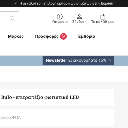
Η μεγαλύτερη επιλογή εμπορικών σημάτων στην Ευρώπη
Αναζήτηση
Υπηρεσία
Σύνδεση
Το καλάθι μου
Μάρκες
Προσφορές
Εμπόριο
Εξοικονομήστε 15%
Newsletter
ulo - επιτραπέζιο φωτιστικό LED
μένου ΦΠΑ