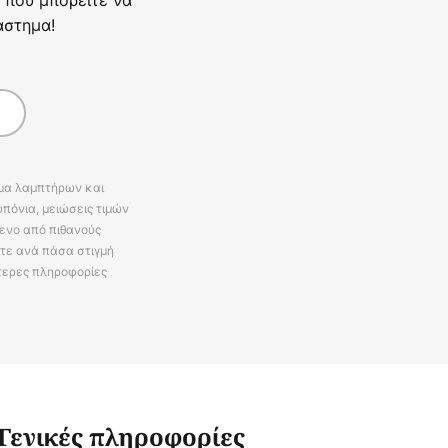
άστημα!
άμα λαμπτήρων και
πόνια, μειώσεις τιμών
ενο από πιθανούς
ίτε ανά πάσα στιγμή
τερες πληροφορίες
Γενικές πληροφορίες