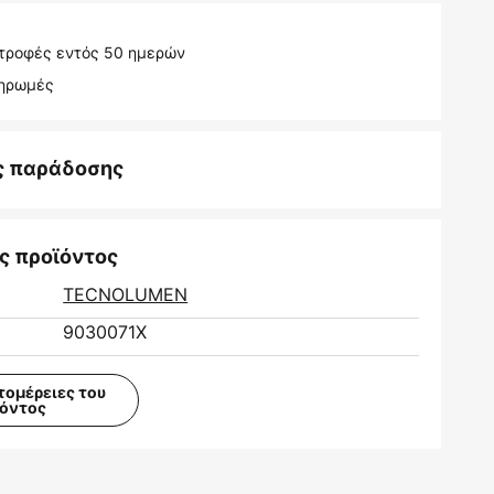
τροφές εντός 50 ημερών
ληρωμές
ς παράδοσης
ς προϊόντος
TECNOLUMEN
9030071X
τομέρειες του
ϊόντος