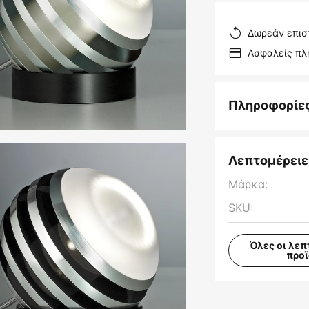
Δωρεάν επισ
Ασφαλείς π
Πληροφορίε
Λεπτομέρειε
Μάρκα:
SKU:
Όλες οι λεπ
προ