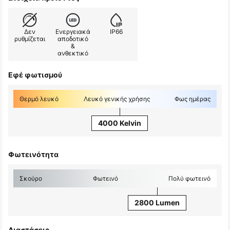
Δεν
Ενεργειακά
IP66
ρυθμίζεται
αποδοτικό
&
ανθεκτικό
Εφέ φωτισμού
Θερμό λευκό
Λευκό γενικής χρήσης
Φως ημέρας
4000 Kelvin
Φωτεινότητα
Σκούρο
Φωτεινό
Πολύ φωτεινό
2800 Lumen
Διαστάσεις