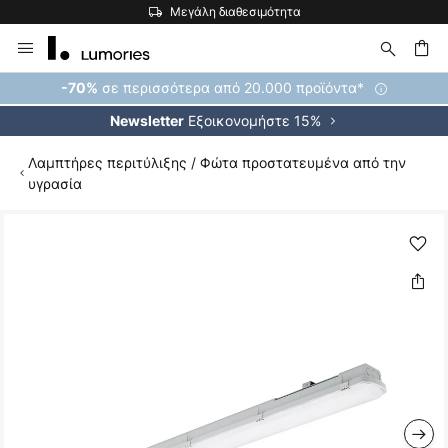
Μεγάλη διαθεσιμότητα
Μετάβαση
στο
περιεχόμενο
ήτηση
σε περισσότερα από 20.000 προϊόντα*
-70%
Εξοικονομήστε 15%
Newsletter
Λαμπτήρες περιτύλιξης / Φώτα προστατευμένα από την
υγρασία
Μετάβαση
στο
τέλος
της
συλλογής
εικόνων