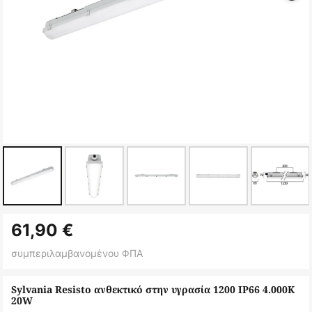
Μετάβαση
61,90 €
στην
αρχή
συμπεριλαμβανομένου ΦΠΑ
της
συλλογής
Sylvania Resisto ανθεκτικό στην υγρασία 1200 IP66 4.000K
20W
εικόνων