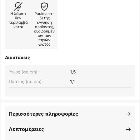
Η λάμπα
Paulmann -
δεν
5ετής
περιλαμβά
εγγύηση
νεται
προϊόντος,
εξαιρουμέν
ων των
πηγών
φωτός
Διαστάσεις
Ύψος (σε cm):
1,5
Πλάτος (σε cm):
1,1
Περισσότερες πληροφορίες
Λεπτομέρειες