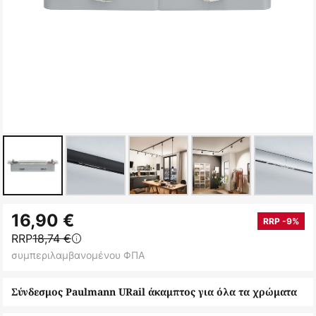
Μετάβαση
16,90 €
στην
RRP -9%
RRP
18,74 €
αρχή
συμπεριλαμβανομένου ΦΠΑ
της
συλλογής
Σύνδεσμος Paulmann URail άκαμπτος για όλα τα χρώματα
εικόνων