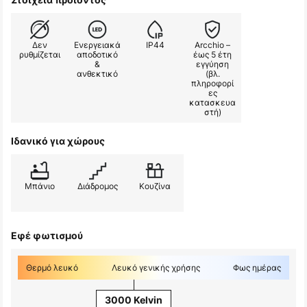
Δεν
Ενεργειακά
IP44
Arcchio –
ρυθμίζεται
αποδοτικό
έως 5 έτη
&
εγγύηση
ανθεκτικό
(βλ.
πληροφορί
ες
κατασκευα
στή)
Ιδανικό για χώρους
Μπάνιο
Διάδρομος
Κουζίνα
Εφέ φωτισμού
Θερμό λευκό
Λευκό γενικής χρήσης
Φως ημέρας
3000 Kelvin