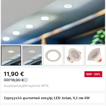
Μετάβαση
11,90 €
στην
RRP -29%
RRP
16,90 €
αρχή
συμπεριλαμβανομένου ΦΠΑ
της
συλλογής
Στρογγυλό φωτιστικό εσοχής LED Arian, 9,2 cm 6W
εικόνων