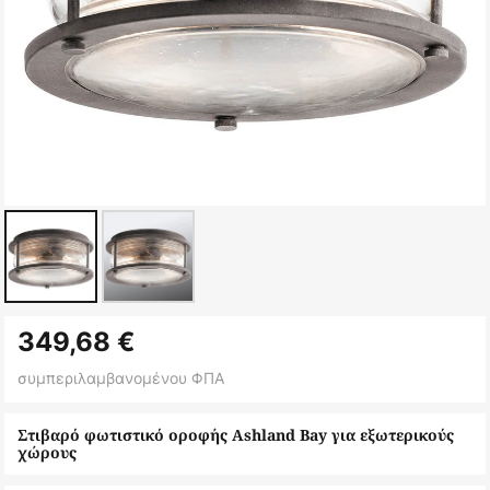
Μετάβαση
349,68 €
στην
αρχή
συμπεριλαμβανομένου ΦΠΑ
της
συλλογής
Στιβαρό φωτιστικό οροφής Ashland Bay για εξωτερικούς
χώρους
εικόνων