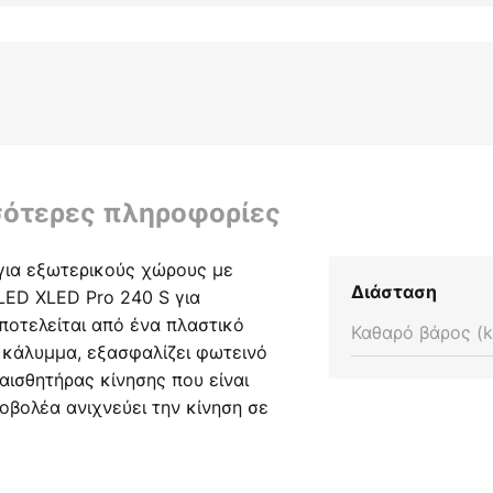
σότερες πληροφορίες
για εξωτερικούς χώρους με
Διάσταση
LED XLED Pro 240 S για
ποτελείται από ένα πλαστικό
Καθαρό βάρος (k
 κάλυμμα, εξασφαλίζει φωτεινό
αισθητήρας κίνησης που είναι
βολέα ανιχνεύει την κίνηση σε
έως 12 μέτρα και ανάβει
μιζόμενο αισθητήρα
πραγματοποιηθεί με βάση τη