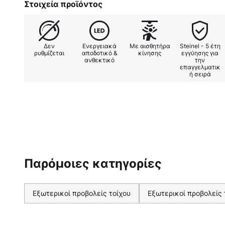
Στοιχεία προϊόντος
φωτεινότητα του περιβάλλοντος.
έκδοση με ανιχνευτή κίνησης μπο
δευτερεύουσα έκδοση χωρίς αισθ
Δεν
Ενεργειακά
Με αισθητήρα
Steinel - 5 έτη
φωτισμό γύρω από το σπίτι - Ύψ
ρυθμίζεται
αποδοτικό &
κίνησης
εγγύησης για
ανθεκτικό
την
Εμβέλεια: ακτινική 3 m, εφαπτομ
επαγγελματικ
του ερπυσμού - Γωνία ανίχνευσης
ή σειρά
Ρύθμιση λυκόφωτος από 2 έως 10
δευτερόλεπτα έως 15 λεπτά
Παρόμοιες κατηγορίες
Εξωτερικοί προβολείς τοίχου
Εξωτερικοί προβολείς 