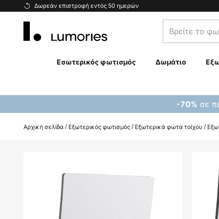
Μετάβαση
Δωρεάν επιστροφή εντός 50 ημερών
στο
Βρείτε
περιεχόμενο
το
φωτιστικό
σας...
Εσωτερικός φωτισμός
Δωμάτιο
Εξω
σε πε
-70%
Αρχική σελίδα
Εξωτερικός φωτισμός
Εξωτερικά φώτα τοίχου
Εξω
Μετάβαση
στο
τέλος
της
συλλογής
εικόνων