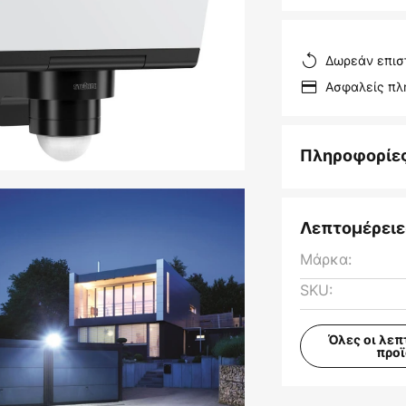
Δωρεάν επισ
Ασφαλείς π
Πληροφορίε
Λεπτομέρειε
Μάρκα:
SKU:
Όλες οι λεπ
προ