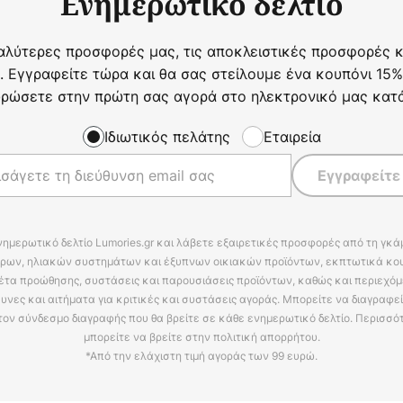
Ενημερωτικό δελτίο
αλύτερες προσφορές μας, τις αποκλειστικές προσφορές κα
. Εγγραφείτε τώρα και θα σας στείλουμε ένα κουπόνι 15%
ρώσετε στην πρώτη σας αγορά στο ηλεκτρονικό μας κατ
Ιδιωτικός πελάτης
Εταιρεία
Εγγραφείτε
νημερωτικό δελτίο Lumories.gr και λάβετε εξαιρετικές προσφορές από τη γκ
ρων, ηλιακών συστημάτων και έξυπνων οικιακών προϊόντων, εκπτωτικά κου
έτα προώθησης, συστάσεις και παρουσιάσεις προϊόντων, καθώς και περιεχόμ
υνες και αιτήματα για κριτικές και συστάσεις αγοράς. Μπορείτε να διαγραφε
τον σύνδεσμο διαγραφής που θα βρείτε σε κάθε ενημερωτικό δελτίο. Περισσό
μπορείτε να βρείτε στην πολιτική απορρήτου.
*Από την ελάχιστη τιμή αγοράς των 99 ευρώ.