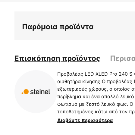
στην
αρχή
της
Παρόμοια προϊόντα
συλλογής
εικόνων
Επισκόπηση προϊόντος
Περισ
Προβολέας LED XLED Pro 240 S 
αισθητήρα κίνησης Ο προβολέας 
εξωτερικούς χώρους, ο οποίος α
περίβλημα και ένα οπαλλό λευκό
φωτισμό με ζεστό λευκό φως. Ο 
τοποθετημένος κάτω από τον προ
ευρεία γωνία 240° και εμβέλεια 
Διαβάστε περισσότερα
αυτόματα το φως. Χάρη στον ρυθ
λυκόφωτος, η όπλιση μπορεί να 