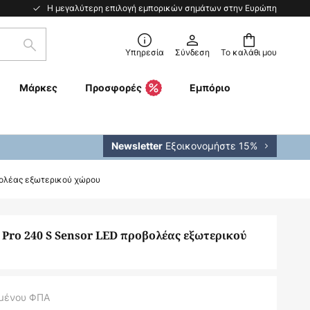
Η μεγαλύτερη επιλογή εμπορικών σημάτων στην Ευρώπη
Αναζήτηση
Υπηρεσία
Σύνδεση
Το καλάθι μου
Μάρκες
Προσφορές
Εμπόριο
Εξοικονομήστε 15%
Newsletter
βολέας εξωτερικού χώρου
Pro 240 S Sensor LED προβολέας εξωτερικού
μένου ΦΠΑ