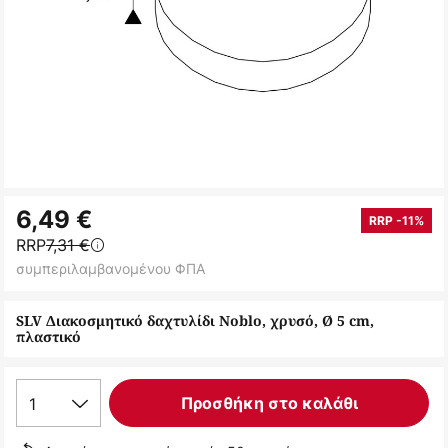
Μετάβαση
6,49 €
στην
RRP -11%
RRP
7,31 €
αρχή
συμπεριλαμβανομένου ΦΠΑ
της
συλλογής
SLV Διακοσμητικό δαχτυλίδι Noblo, χρυσό, Ø 5 cm,
εικόνων
πλαστικό
1
Προσθήκη στο καλάθι