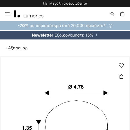
Μεγάλη διαθεσιμότητα
Μετάβαση
στο
περιεχόμενο
ήτηση
σε περισσότερα από 20.000 προϊόντα*
-70%
Εξοικονομήστε 15%
Newsletter
Αξεσουάρ
Μετάβαση
στο
τέλος
της
συλλογής
εικόνων