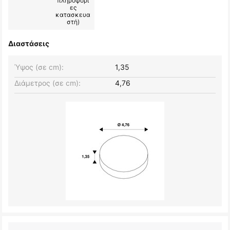
πληροφορί
ες
κατασκευα
στή)
Διαστάσεις
Ύψος (σε cm):
1,35
Διάμετρος (σε cm):
4,76