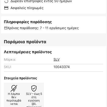
Δωρεάν επιστροφές εντός 50 ημερών
Ασφαλείς πληρωμές
Πληροφορίες παράδοσης
Χρόνος παράδοσης: 7 - 11 εργάσιμες ημέρες
Παρόμοια προϊόντα
Λεπτομέρειες προϊόντος
Μάρκα:
SLV
SKU:
10043374
Στοιχεία προϊόντος
Η λάμπα
SLV – έως 5
δεν
έτη
περιλαμβά
εγγύηση
νεται
(βλ.