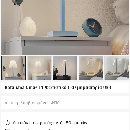
Μετάβαση
Rotaliana Dina+ T1 Φωτιστικό LED με μπαταρία USB
στην
αρχή
συμπεριλαμβανομένου ΦΠΑ
της
συλλογής
εικόνων
Δωρεάν επιστροφές εντός 50 ημερών