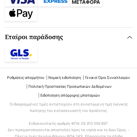
Εταίροι παράδοσης
Ρυθμίσεις απορρήτου
Νομική ειδοποίηση
Γενικοί Όροι Συναλλαγών
Πολιτική Προστασίας Προσωπικών Δεδομένων
Ειδοποίηση απόρριψης μπαταριών
Οι διαγραμμένες τιμές αντιστοιχούν στη συνιστώμενη τιμή λιανικής
πώλησης του κατασκευαστή του προϊόντος.
Ενδοκοινοτικός αριθμός ΦΠΑ: DE 815 559 897.
Δεν πραγματοποιούνται αποστολές προς τα νησιά και το Άγιο Όρος. -
Όλες οι τιμές περιλαμβάνουν ΦΠΑ 24%. Εξαιρούνται τα έξοδα