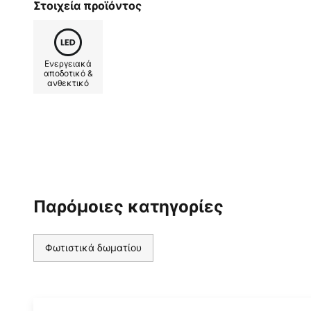
Στοιχεία προϊόντος
τοίχο, από όπου το φως ανακλάτα
ως βασικός φωτισμός θερμού λευ
κάνει καλή εντύπωση και ως φωτ
Ενεργειακά
αποδοτικό &
ανθεκτικό
Παρόμοιες κατηγορίες
Φωτιστικά δωματίου