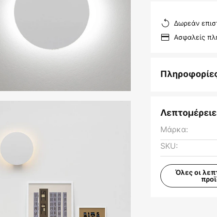
Δωρεάν επισ
Ασφαλείς π
Πληροφορίε
Λεπτομέρειε
Μάρκα:
SKU:
Όλες οι λεπ
προ