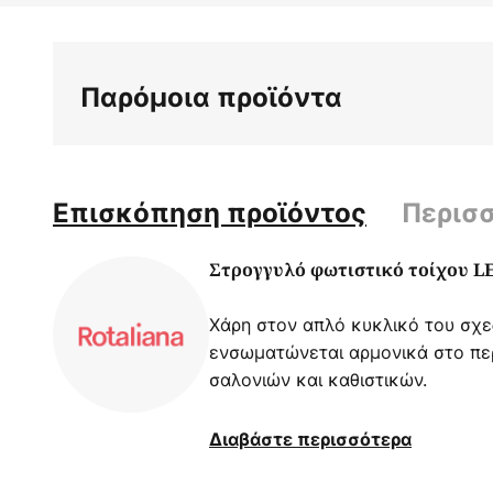
στην
αρχή
της
Παρόμοια προϊόντα
συλλογής
εικόνων
Επισκόπηση προϊόντος
Περισ
Στρογγυλό φωτιστικό τοίχου LE
Χάρη στον απλό κυκλικό του σχεδ
ενσωματώνεται αρμονικά στο πε
σαλονιών και καθιστικών.
Ο φωτιστικός τοίχου, σχεδιασμέν
Διαβάστε περισσότερα
είναι κατασκευασμένος εξ ολοκλ
στο πίσω μέρος του κυκλικού κα