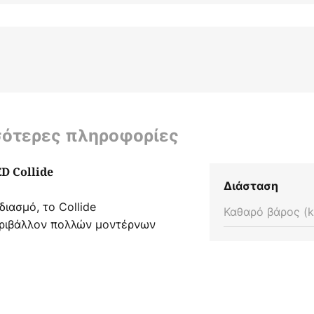
σότερες πληροφορίες
D Collide
Διάσταση
ιασμό, το Collide
Καθαρό βάρος (k
ριβάλλον πολλών μοντέρνων
ος από τον Paolo Dell'Elce,
ήρου από αλουμίνιο. Τα LED
πέλου ακτινοβολούν προς τον