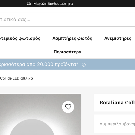
Μεγάλη διαθεσιμότητα
τερικός φωτισμός
Λαμπτήρες φωτός
Ανεμιστήρες
Περισσότερα
ρισσότερα από 20.000 προϊόντα*
 Collide LED απλίκα
Rotaliana Col
συμπεριλαμβανο