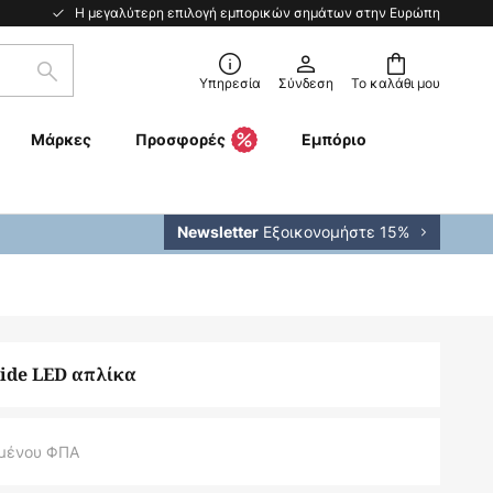
Η μεγαλύτερη επιλογή εμπορικών σημάτων στην Ευρώπη
Αναζήτηση
Υπηρεσία
Σύνδεση
Το καλάθι μου
Μάρκες
Προσφορές
Εμπόριο
Εξοικονομήστε 15%
Newsletter
lide LED απλίκα
μένου ΦΠΑ