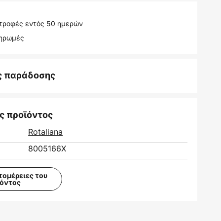
τροφές εντός 50 ημερών
ληρωμές
ς παράδοσης
ς προϊόντος
Rotaliana
8005166X
τομέρειες του
ϊόντος