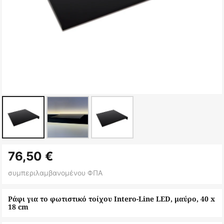
Μετάβαση
76,50 €
στην
αρχή
συμπεριλαμβανομένου ΦΠΑ
της
συλλογής
Ράφι για το φωτιστικό τοίχου Intero-Line LED, μαύρο, 40 x
18 cm
εικόνων