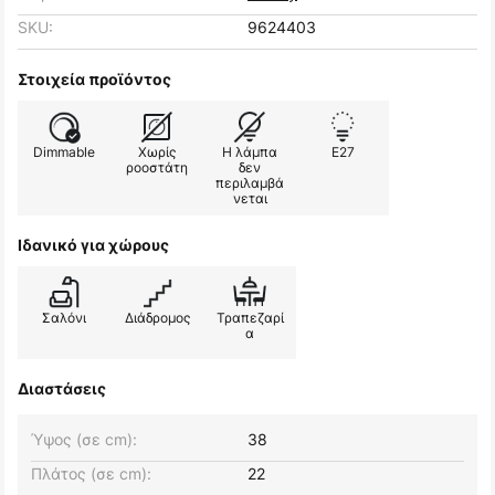
SKU:
9624403
Στοιχεία προϊόντος
Dimmable
Χωρίς
Η λάμπα
E27
ροοστάτη
δεν
περιλαμβά
νεται
Ιδανικό για χώρους
Σαλόνι
Διάδρομος
Τραπεζαρί
α
Διαστάσεις
Ύψος (σε cm):
38
Πλάτος (σε cm):
22