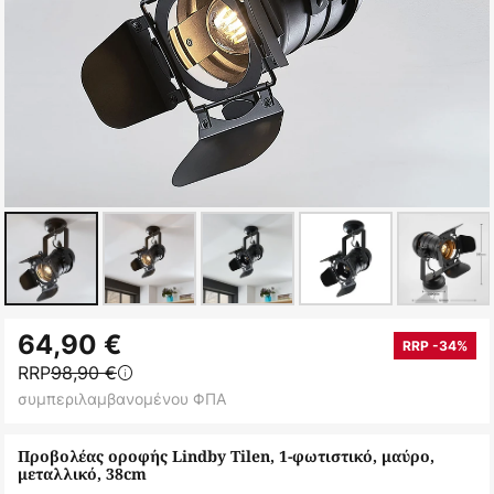
Μετάβαση
64,90 €
στην
RRP -34%
RRP
98,90 €
αρχή
συμπεριλαμβανομένου ΦΠΑ
της
συλλογής
Προβολέας οροφής Lindby Tilen, 1-φωτιστικό, μαύρο,
εικόνων
μεταλλικό, 38cm