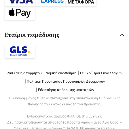
Εταίροι παράδοσης
Ρυθμίσεις απορρήτου
Νομική ειδοποίηση
Γενικοί Όροι Συναλλαγών
Πολιτική Προστασίας Προσωπικών Δεδομένων
Ειδοποίηση απόρριψης μπαταριών
Οι διαγραμμένες τιμές αντιστοιχούν στη συνιστώμενη τιμή λιανικής
πώλησης του κατασκευαστή του προϊόντος.
Ενδοκοινοτικός αριθμός ΦΠΑ: DE 815 559 897.
Δεν πραγματοποιούνται αποστολές προς τα νησιά και το Άγιο Όρος. -
Όλες οι τιμές περιλαμβάνουν ΦΠΑ 24%. Εξαιρούνται τα έξοδα