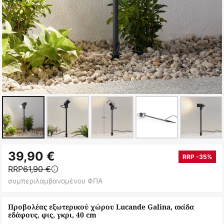
Μετάβαση
39,90 €
στην
RRP -35%
RRP
61,90 €
αρχή
συμπεριλαμβανομένου ΦΠΑ
της
συλλογής
Προβολέας εξωτερικού χώρου Lucande Galina, ακίδα
εικόνων
εδάφους, φις, γκρι, 40 cm