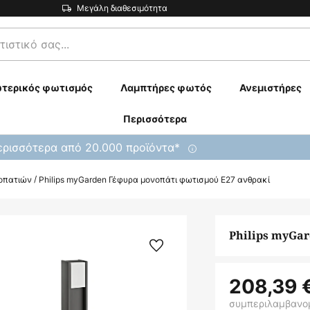
Μεγάλη διαθεσιμότητα
τερικός φωτισμός
Λαμπτήρες φωτός
Ανεμιστήρες
Περισσότερα
ρισσότερα από 20.000 προϊόντα*
οπατιών
Philips myGarden Γέφυρα μονοπάτι φωτισμού E27 ανθρακί
Philips myGa
208,39 
συμπεριλαμβανο