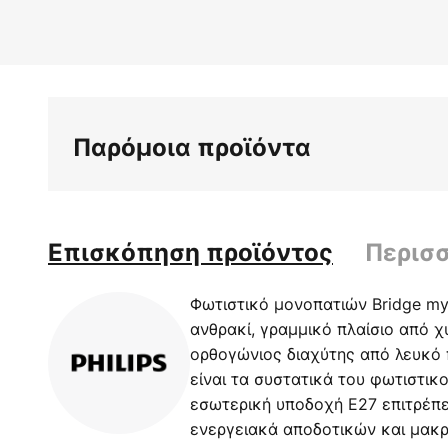
στην
αρχή
της
συλλογής
εικόνων
Παρόμοια προϊόντα
Επισκόπηση προϊόντος
Περισ
Φωτιστικό μονοπατιών Bridge m
ανθρακί, γραμμικό πλαίσιο από χ
ορθογώνιος διαχύτης από λευκό 
είναι τα συστατικά του φωτιστικ
εσωτερική υποδοχή E27 επιτρέπε
ενεργειακά αποδοτικών και μακρ