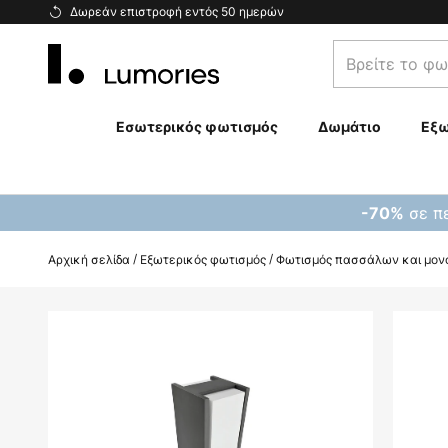
Μετάβαση
Δωρεάν επιστροφή εντός 50 ημερών
στο
Βρείτε
περιεχόμενο
το
φωτιστικό
σας...
Εσωτερικός φωτισμός
Δωμάτιο
Εξω
σε πε
-70%
Αρχική σελίδα
Εξωτερικός φωτισμός
Φωτισμός πασσάλων και μον
Μετάβαση
στο
τέλος
της
συλλογής
εικόνων