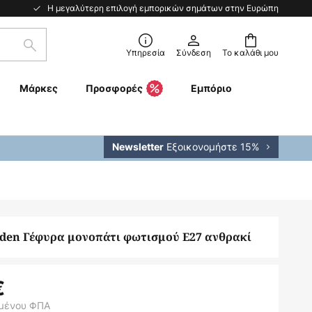
Η μεγαλύτερη επιλογή εμπορικών σημάτων στην Ευρώπη
Αναζήτηση
Υπηρεσία
Σύνδεση
Το καλάθι μου
Μάρκες
Προσφορές
Εμπόριο
Εξοικονομήστε 15%
Newsletter
rden Γέφυρα μονοπάτι φωτισμού E27 ανθρακί
€
μένου ΦΠΑ