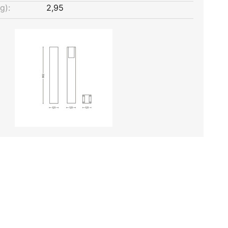
g):
2,95