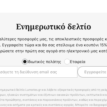
Ενημερωτικό δελτίο
αλύτερες προσφορές μας, τις αποκλειστικές προσφορές κα
. Εγγραφείτε τώρα και θα σας στείλουμε ένα κουπόνι 15%
ρώσετε στην πρώτη σας αγορά στο ηλεκτρονικό μας κατ
Ιδιωτικός πελάτης
Εταιρεία
Εγγραφείτε
νημερωτικό δελτίο Lumories.gr και λάβετε εξαιρετικές προσφορές από τη γκ
ρων, ηλιακών συστημάτων και έξυπνων οικιακών προϊόντων, εκπτωτικά κου
έτα προώθησης, συστάσεις και παρουσιάσεις προϊόντων, καθώς και περιεχόμ
υνες και αιτήματα για κριτικές και συστάσεις αγοράς. Μπορείτε να διαγραφε