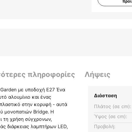
προ
σότερες πληροφορίες
Λήψεις
yGarden με υποδοχή E27 Ένα
Διάσταση
υτό αλουμίνιο και ένας
πλαστικό στην κορυφή - αυτά
Πλάτος (σε cm):
ού μονοπατιών Bridge. Η
Ύψος (σε cm):
ι τη χρήση σύγχρονων,
άς διάρκειας λαμπτήρων LED,
Προβολή: