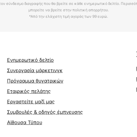
τον σύνδεσμο διαγραφής που θα βρείτε σε κάθε ενημερωτικό δελτίο. Περισσό
μπορείτε να βρείτε στην πολιτική απορρήτου.
*Από την ελάχιστη τιμή αγοράς των 99 ευρώ.
Ενημερωτικό δελτίο
Συνεργασία μάρκετινγκ
Πρόγραμμα θυγατρικών
Εταιρικός πελάτης
Εργαστείτε μαζί μας
Συμβουλές & οδηγός έμπνευσης
Αίθουσα Τύπου