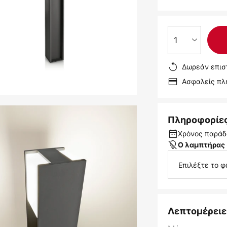
1
Δωρεάν επισ
Ασφαλείς π
Πληροφορίε
Χρόνος παράδ
Ο λαμπτήρας 
Επιλέξτε το φ
Λεπτομέρειε