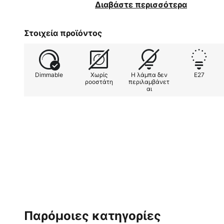
καθιστώντας το φωτιστικό μια π
Διαβάστε περισσότερα
ενέργεια, ειδικά για σύγχρονους
Στοιχεία προϊόντος
Dimmable
Χωρίς
Η λάμπα δεν
E27
ροοστάτη
περιλαμβάνετ
αι
Παρόμοιες κατηγορίες