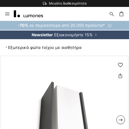
Μεγάλη διαθεσιμότητα
Μετάβαση
στο
περιεχόμενο
ήτηση
σε περισσότερα από 20.000 προϊόντα*
-70%
Εξοικονομήστε 15%
Newsletter
Εξωτερικά φώτα τοίχου με αισθητήρα
Μετάβαση
στο
τέλος
της
συλλογής
εικόνων