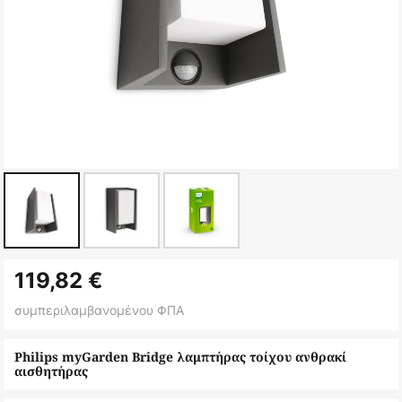
Μετάβαση
119,82 €
στην
αρχή
συμπεριλαμβανομένου ΦΠΑ
της
συλλογής
Philips myGarden Bridge λαμπτήρας τοίχου ανθρακί
αισθητήρας
εικόνων