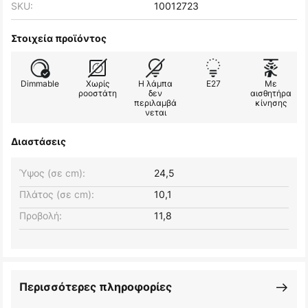
SKU:
10012723
Στοιχεία προϊόντος
Dimmable
Χωρίς
Η λάμπα
E27
Με
ροοστάτη
δεν
αισθητήρα
περιλαμβά
κίνησης
νεται
Διαστάσεις
Ύψος (σε cm):
24,5
Πλάτος (σε cm):
10,1
Προβολή:
11,8
Περισσότερες πληροφορίες