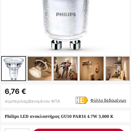
Μετάβαση
6,76 €
στην
αρχή
Φύλλο δεδομένων
συμπεριλαμβανομένου ΦΠΑ
της
συλλογής
Philips LED ανακλαστήρας GU10 PAR16 4.7W 3,000 K
εικόνων