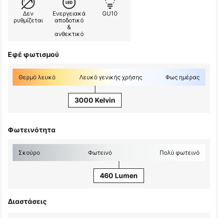
Δεν
Ενεργειακά
GU10
ρυθμίζεται
αποδοτικό
&
ανθεκτικό
Εφέ φωτισμού
Θερμό λευκό
Λευκό γενικής χρήσης
Φως ημέρας
3000 Kelvin
Φωτεινότητα
Σκούρο
Φωτεινό
Πολύ φωτεινό
460 Lumen
Διαστάσεις