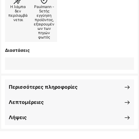
Η λάμπα
Paulmann -
δεν
5ετής
περιλαμβά
εγγύηση
νεται
προϊόντος,
εξαιρουμέν
ων των
πηγών
φωτός
Διαστάσεις
Περισσότερες πληροφορίες
Λεπτομέρειες
Λήψεις