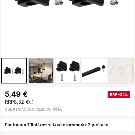
Μετάβαση
5,49 €
στην
RRP -34%
RRP
8,32 €
αρχή
συμπεριλαμβανομένου ΦΠΑ
της
συλλογής
Paulmann URail σετ τελικών καπακιών 2 μαύρων
εικόνων