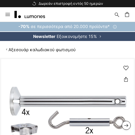
Δωρεάν επιστροφή εντός 50 ημερών
Μετάβαση
στο
περιεχόμενο
ήτηση
σε περισσότερα από 20.000 προϊόντα*
-70%
Εξοικονομήστε 15%
Newsletter
Αξεσουάρ καλωδιακού φωτισμού
Μετάβαση
στο
τέλος
της
συλλογής
εικόνων