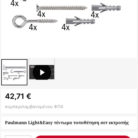
Μετάβαση
42,71 €
στην
αρχή
συμπεριλαμβανομένου ΦΠΑ
της
συλλογής
Paulmann Light&Easy τέντωμα τοποθέτηση σετ εκτροπής
εικόνων