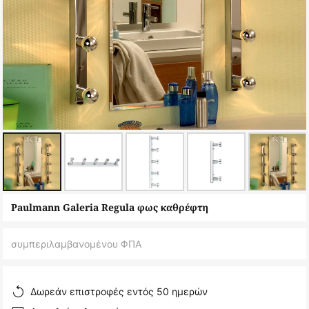
Μετάβαση
Paulmann Galeria Regula φως καθρέφτη
στην
αρχή
συμπεριλαμβανομένου ΦΠΑ
της
συλλογής
εικόνων
Δωρεάν επιστροφές εντός 50 ημερών