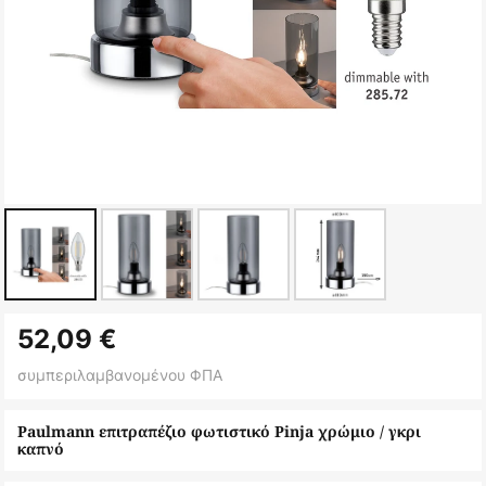
Μετάβαση
52,09 €
στην
αρχή
συμπεριλαμβανομένου ΦΠΑ
της
συλλογής
Paulmann επιτραπέζιο φωτιστικό Pinja χρώμιο / γκρι
καπνό
εικόνων