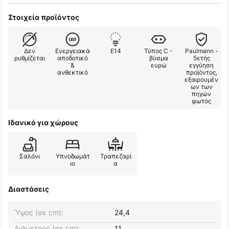
Στοιχεία προϊόντος
Δεν
Ενεργειακά
E14
Τύπος C -
Paulmann -
ρυθμίζεται
αποδοτικό
βύσμα
5ετής
&
ευρώ
εγγύηση
ανθεκτικό
προϊόντος,
εξαιρουμέν
ων των
πηγών
φωτός
Ιδανικό για χώρους
Σαλόνι
Υπνοδωμάτ
Τραπεζαρί
ιο
α
Διαστάσεις
Ύψος (σε cm):
24,4
Διάμετρος (σε cm):
11