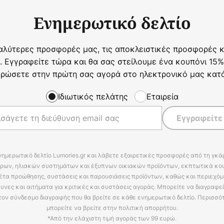
Ενημερωτικό δελτίο
αλύτερες προσφορές μας, τις αποκλειστικές προσφορές κα
. Εγγραφείτε τώρα και θα σας στείλουμε ένα κουπόνι 15%
ρώσετε στην πρώτη σας αγορά στο ηλεκτρονικό μας κατ
Ιδιωτικός πελάτης
Εταιρεία
Εγγραφείτε
νημερωτικό δελτίο Lumories.gr και λάβετε εξαιρετικές προσφορές από τη γκ
ρων, ηλιακών συστημάτων και έξυπνων οικιακών προϊόντων, εκπτωτικά κου
έτα προώθησης, συστάσεις και παρουσιάσεις προϊόντων, καθώς και περιεχόμ
υνες και αιτήματα για κριτικές και συστάσεις αγοράς. Μπορείτε να διαγραφε
τον σύνδεσμο διαγραφής που θα βρείτε σε κάθε ενημερωτικό δελτίο. Περισσό
μπορείτε να βρείτε στην πολιτική απορρήτου.
*Από την ελάχιστη τιμή αγοράς των 99 ευρώ.