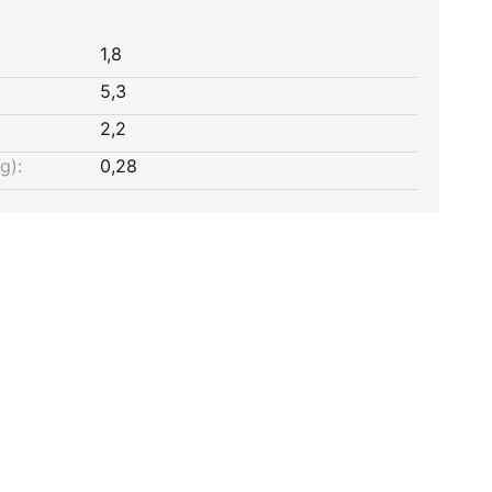
1,8
5,3
2,2
g):
0,28