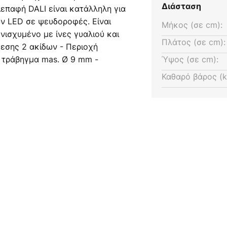
Διάσταση
επαφή DALI είναι κατάλληλη για
ν LED σε ψευδοροφές. Είναι
Μήκος (σε cm):
ισχυμένο με ίνες γυαλιού και
Πλάτος (σε cm):
δεσης 2 ακίδων - Περιοχή
 τράβηγμα mas. Ø 9 mm -
Ύψος (σε cm):
Hz - δευτερεύον 350 mA DC 0,35
Καθαρό βάρος (k