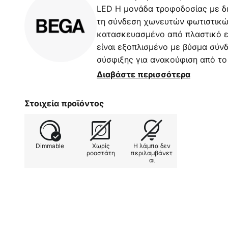
LED Η μονάδα τροφοδοσίας με δι
τη σύνδεση χωνευτών φωτιστικώ
κατασκευασμένο από πλαστικό εν
είναι εξοπλισμένο με βύσμα σύν
σύσφιξης για ανακούφιση από το
πρωτεύον 220 - 240 V, 50 - 60 
Διαβάστε περισσότερα
- 16,8 W
Στοιχεία προϊόντος
Dimmable
Χωρίς
Η λάμπα δεν
ροοστάτη
περιλαμβάνετ
αι