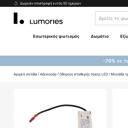
Μετάβαση
Δωρεάν επιστροφή εντός 50 ημερών
στο
Βρείτε
περιεχόμενο
το
φωτιστικό
σας...
Εσωτερικός φωτισμός
Δωμάτιο
Εξω
σε πε
-70%
Αρχική σελίδα
Αξεσουάρ
Οδηγούς σταθερής τάσης LED
Μονάδα τρ
Μετάβαση
στο
τέλος
της
συλλογής
εικόνων