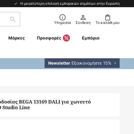
Η μεγαλύτερη επιλογή εμπορικών σημάτων στην Ευρώπη
Αναζήτηση
Υπηρεσία
Σύνδεση
Το καλάθι μου
Μάρκες
Προσφορές
Εμπόριο
Εξοικονομήστε 15%
Newsletter
δοσίας BEGA 13169 DALI για χωνευτό
 Studio Line
€