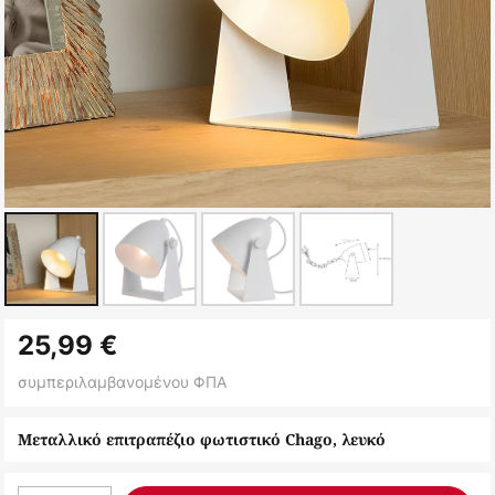
Μετάβαση
25,99 €
στην
αρχή
συμπεριλαμβανομένου ΦΠΑ
της
συλλογής
Μεταλλικό επιτραπέζιο φωτιστικό Chago, λευκό
εικόνων