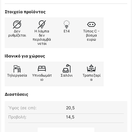
Στοιχεία προϊόντος
Δεν
Η λάμπα
E14
Τύπος C -
ρυθμίζεται
δεν
βύσμα
περιλαμβά
ευρώ
νεται
Ιδανικό για χώρους
Τηλεργασία
Υπνοδωμάτ
Σαλόνι
Τραπεζαρί
ιο
α
Διαστάσεις
Ύψος (σε cm):
20,5
Προβολή:
14,5