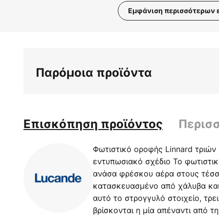
Εμφάνιση περισσότερων 
Μετάβαση
στην
αρχή
της
Παρόμοια προϊόντα
συλλογής
εικόνων
Επισκόπηση προϊόντος
Περισ
Φωτιστικό οροφής Linnard τριών
εντυπωσιακό σχέδιο Το φωτιστικ
ανάσα φρέσκου αέρα στους τέσσε
κατασκευασμένο από χάλυβα και
αυτό το στρογγυλό στοιχείο, τρε
βρίσκονται η μία απέναντι από τ