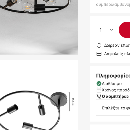
συμπεριλαμβανο
1
Δωρεάν επισ
Ασφαλείς π
Πληροφορίε
Διαθέσιμο
Χρόνος παράδο
Ο λαμπτήρας 
Επιλέξτε το φ