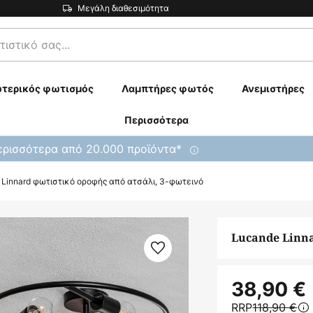
Μεγάλη διαθεσιμότητα
τερικός φωτισμός
Λαμπτήρες φωτός
Ανεμιστήρες
Περισσότερα
ρισσότερα από 20.000 προϊόντα*
 Linnard φωτιστικό οροφής από ατσάλι, 3-φωτεινό
Lucande Linna
38,90 €
RRP
118,90 €