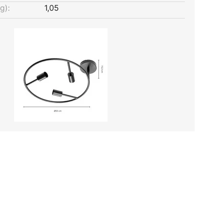
g):
1,05