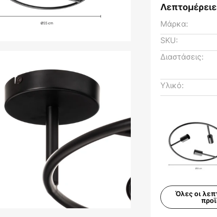
Λεπτομέρειε
Μάρκα:
SKU:
Διαστάσεις:
Υλικό:
Όλες οι λεπ
προ