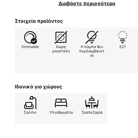
εξοπλιστούν με πηγές φωτός. Με
Διαβάστε περισσότερα
του φωτισμού μπορεί να επιλεγε
με μεμονωμένες πηγές φωτός. Τ
Στοιχεία προϊόντος
προσθέτει εντυπωσιακές πινελιές
διακόσμησης και δίνει σε κάθε δ
Dimmable
Χωρίς
Η λάμπα δεν
E27
ροοστάτη
περιλαμβάνετ
αι
Ιδανικό για χώρους
Σαλόνι
Υπνοδωμάτιο
Τραπεζαρία