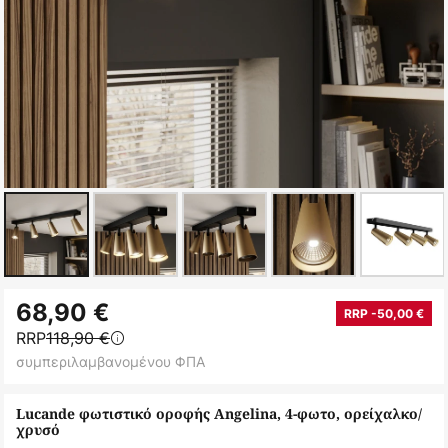
Μετάβαση
68,90 €
στην
RRP -50,00 €
RRP
118,90 €
αρχή
συμπεριλαμβανομένου ΦΠΑ
της
συλλογής
Lucande φωτιστικό οροφής Angelina, 4-φωτο, ορείχαλκο/
εικόνων
χρυσό