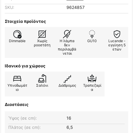
SKU:
9624857
Στοιχεία προϊόντος
Dimmable
Χωρίς
Η λάμπα
GU10
Lucande -
ροοστάτη
δεν
εγγύηση 5
περιλαμβά
ετών
νεται
Ιδανικό για χώρους
Υπνοδωμάτ
Σαλόνι
Διάδρομος
Τραπεζαρί
ιο
α
Διαστάσεις
Ύψος (σε cm):
16
Πλάτος (σε cm):
6,5