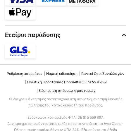
Εταίροι παράδοσης
Ρυθμίσεις απορρήτου
Νομική ειδοποίηση
Γενικοί Όροι Συναλλαγών
Πολιτική Προστασίας Προσωπικών Δεδομένων
Ειδοποίηση απόρριψης μπαταριών
Οι διαγραμμένες τιμές αντιστοιχούν στη συνιστώμενη τιμή λιανικής
πώλησης του κατασκευαστή του προϊόντος.
Ενδοκοινοτικός αριθμός ΦΠΑ: DE 815 559 897.
Δεν πραγματοποιούνται αποστολές προς τα νησιά και το Άγιο Όρος. -
Όλες οι τιμές περιλαμβάνουν ΦΠΑ 24%. Εξαιρούνται τα έξοδα