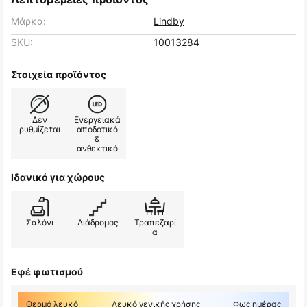
Μάρκα:
Lindby
SKU:
10013284
Στοιχεία προϊόντος
Δεν
Ενεργειακά
ρυθμίζεται
αποδοτικό
&
ανθεκτικό
Ιδανικό για χώρους
Σαλόνι
Διάδρομος
Τραπεζαρί
α
Εφέ φωτισμού
Θερμό λευκό
Λευκό γενικής χρήσης
Φως ημέρας