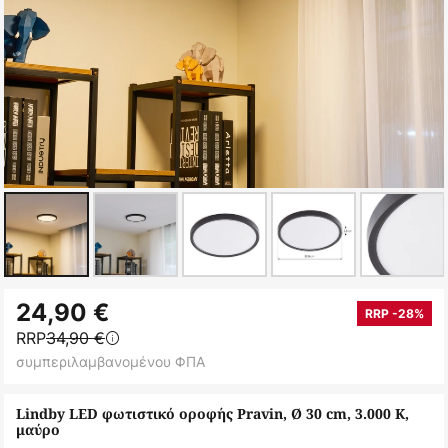
Μετάβαση
24,90 €
στην
RRP -28%
RRP
34,90 €
αρχή
συμπεριλαμβανομένου ΦΠΑ
της
συλλογής
Lindby LED φωτιστικό οροφής Pravin, Ø 30 cm, 3.000 K,
εικόνων
μαύρο