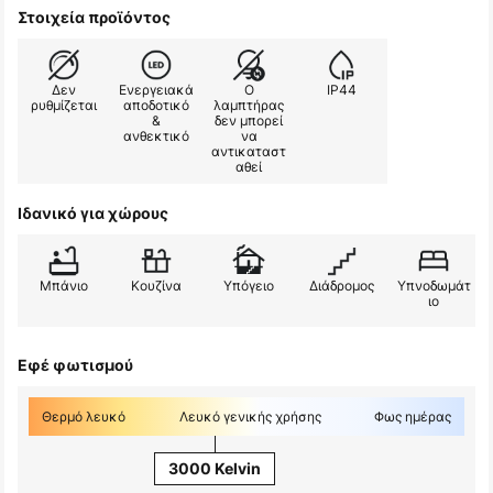
Στοιχεία προϊόντος
Δεν
Ενεργειακά
Ο
IP44
ρυθμίζεται
αποδοτικό
λαμπτήρας
&
δεν μπορεί
ανθεκτικό
να
αντικαταστ
αθεί
Ιδανικό για χώρους
Μπάνιο
Κουζίνα
Υπόγειο
Διάδρομος
Υπνοδωμάτ
ιο
Εφέ φωτισμού
Θερμό λευκό
Λευκό γενικής χρήσης
Φως ημέρας
3000 Kelvin