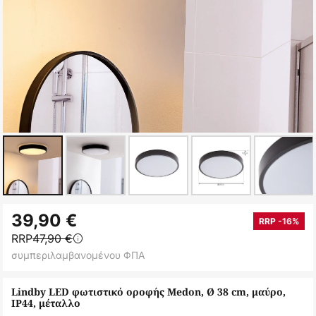
Μετάβαση
39,90 €
στην
RRP -16%
RRP
47,90 €
αρχή
συμπεριλαμβανομένου ΦΠΑ
της
συλλογής
Lindby LED φωτιστικό οροφής Medon, Ø 38 cm, μαύρο,
εικόνων
IP44, μέταλλο