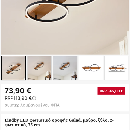
Μετάβαση
73,90 €
στην
RRP -45,00 €
RRP
118,90 €
αρχή
συμπεριλαμβανομένου ΦΠΑ
της
συλλογής
Lindby LED φωτιστικό οροφής Galad, μαύρο, ξύλο, 2-
εικόνων
φωτιστικό, 75 cm