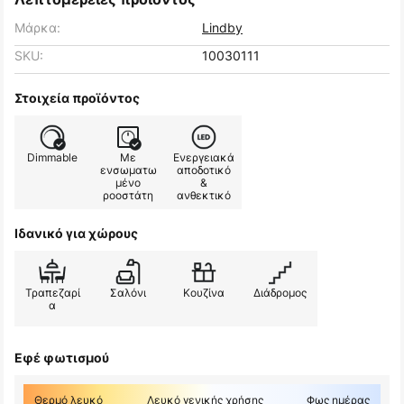
Μάρκα:
Lindby
SKU:
10030111
Στοιχεία προϊόντος
Dimmable
Με
Ενεργειακά
ενσωματω
αποδοτικό
μένο
&
ροοστάτη
ανθεκτικό
Ιδανικό για χώρους
Τραπεζαρί
Σαλόνι
Κουζίνα
Διάδρομος
α
Εφέ φωτισμού
Θερμό λευκό
Λευκό γενικής χρήσης
Φως ημέρας