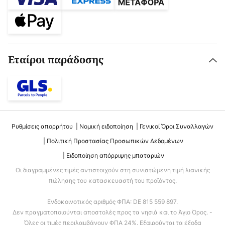
Εταίροι παράδοσης
Ρυθμίσεις απορρήτου
Νομική ειδοποίηση
Γενικοί Όροι Συναλλαγών
Πολιτική Προστασίας Προσωπικών Δεδομένων
Ειδοποίηση απόρριψης μπαταριών
Οι διαγραμμένες τιμές αντιστοιχούν στη συνιστώμενη τιμή λιανικής
πώλησης του κατασκευαστή του προϊόντος.
Ενδοκοινοτικός αριθμός ΦΠΑ: DE 815 559 897.
Δεν πραγματοποιούνται αποστολές προς τα νησιά και το Άγιο Όρος. -
Όλες οι τιμές περιλαμβάνουν ΦΠΑ 24%. Εξαιρούνται τα έξοδα