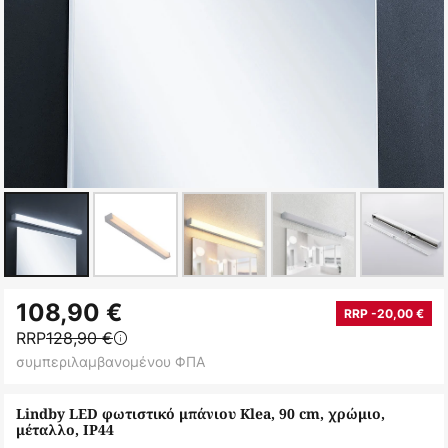
Μετάβαση
108,90 €
στην
RRP -20,00 €
RRP
128,90 €
αρχή
συμπεριλαμβανομένου ΦΠΑ
της
συλλογής
Lindby LED φωτιστικό μπάνιου Klea, 90 cm, χρώμιο,
εικόνων
μέταλλο, IP44