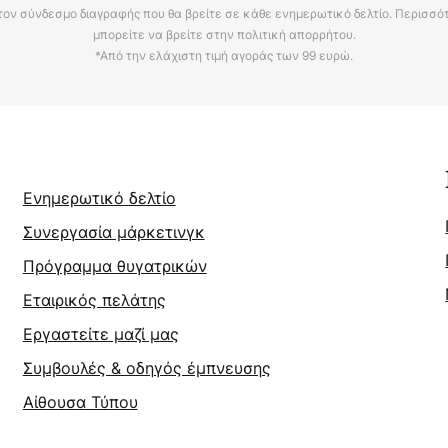
τον σύνδεσμο διαγραφής που θα βρείτε σε κάθε ενημερωτικό δελτίο. Περισσό
μπορείτε να βρείτε στην πολιτική απορρήτου.
*Από την ελάχιστη τιμή αγοράς των 99 ευρώ.
Ενημερωτικό δελτίο
Συνεργασία μάρκετινγκ
Πρόγραμμα θυγατρικών
Εταιρικός πελάτης
Εργαστείτε μαζί μας
Συμβουλές & οδηγός έμπνευσης
Αίθουσα Τύπου