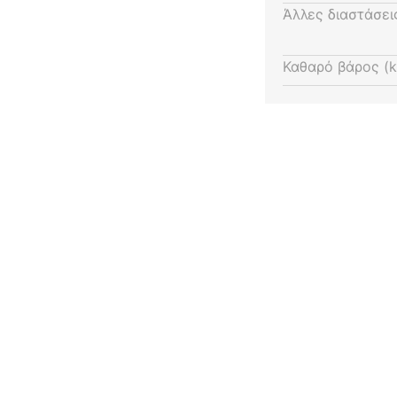
ντα και ταιριάζουν με
Άλλες διαστάσει
ρων. Το ανοιχτό σκίαστρο
ων λαμπτήρων πυράκτωσης.
Καθαρό βάρος (k