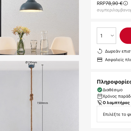
RRP
78,90 €
συμπεριλαμβανο
1
Δωρεάν επισ
Ασφαλείς π
Πληροφορίε
Διαθέσιμο
Χρόνος παράδο
Ο λαμπτήρας 
Επιλέξτε το φ