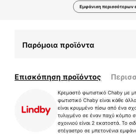
Εμφάνιση περισσότερων 
Μετάβαση
στην
αρχή
της
Παρόμοια προϊόντα
συλλογής
εικόνων
Επισκόπηση προϊόντος
Περισ
Κρεμαστό φωτιστικό Chaby με μπ
φωτιστικό Chaby είναι κάθε άλλ
είναι κρυμμένο πίσω από ένα σχο
τυλιγμένο σε έναν παχύ κόμπο σ
σχοινιού είναι 2 εκατοστά. Το σι
στέγαστρο σε μπετονένια εμφάν