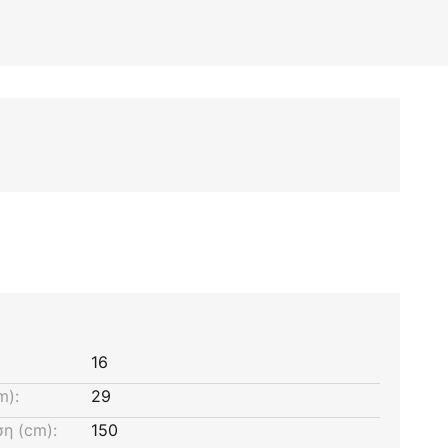
16
m):
29
η (cm):
150