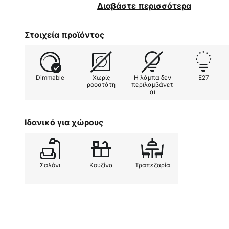
Chaby φαίνονται πολύ ενδιαφέρο
Διαβάστε περισσότερα
διαφορετικά στυλ εσωτερικών χώ
καθιστά δυνατή τη χρήση όμορφ
Στοιχεία προϊόντος
Dimmable
Χωρίς
Η λάμπα δεν
E27
ροοστάτη
περιλαμβάνετ
αι
Ιδανικό για χώρους
Σαλόνι
Κουζίνα
Τραπεζαρία