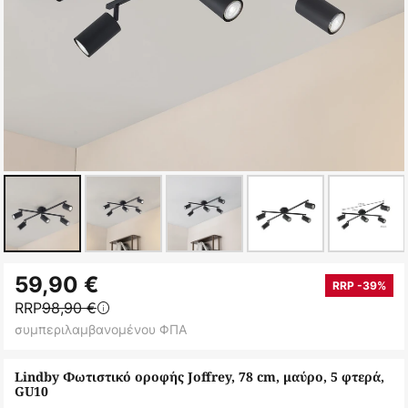
Μετάβαση
59,90 €
στην
RRP -39%
RRP
98,90 €
αρχή
συμπεριλαμβανομένου ΦΠΑ
της
συλλογής
Lindby Φωτιστικό οροφής Joffrey, 78 cm, μαύρο, 5 φτερά,
εικόνων
GU10