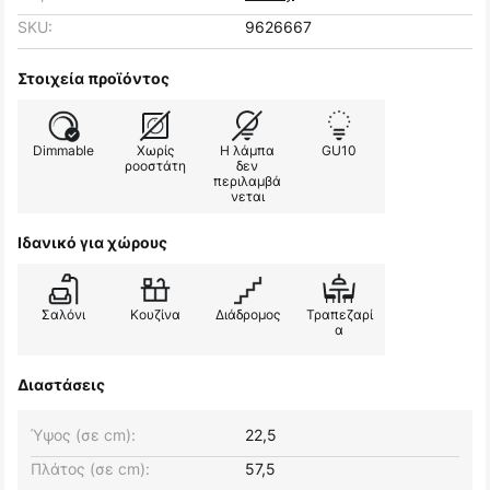
SKU:
9626667
Στοιχεία προϊόντος
Dimmable
Χωρίς
Η λάμπα
GU10
ροοστάτη
δεν
περιλαμβά
νεται
Ιδανικό για χώρους
Σαλόνι
Κουζίνα
Διάδρομος
Τραπεζαρί
α
Διαστάσεις
Ύψος (σε cm):
22,5
Πλάτος (σε cm):
57,5