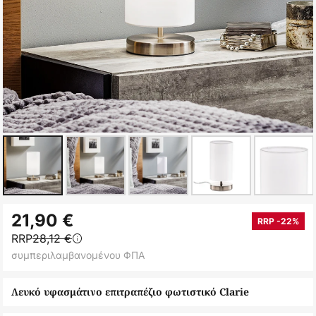
Μετάβαση
21,90 €
στην
RRP -22%
RRP
28,12 €
αρχή
συμπεριλαμβανομένου ΦΠΑ
της
συλλογής
Λευκό υφασμάτινο επιτραπέζιο φωτιστικό Clarie
εικόνων