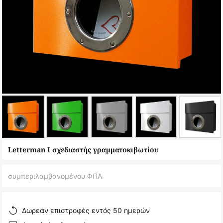
Μετάβαση
Letterman I σχεδιαστής γραμματοκιβωτίου
στην
αρχή
συμπεριλαμβανομένου ΦΠΑ
της
συλλογής
εικόνων
Δωρεάν επιστροφές εντός 50 ημερών