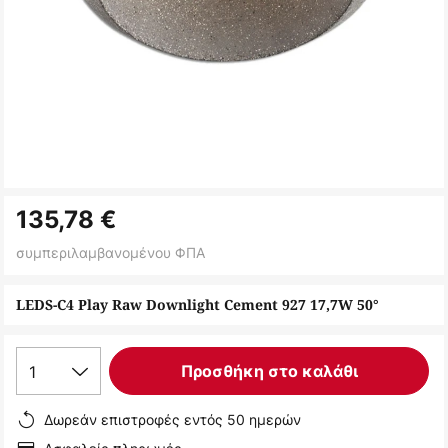
Μετάβαση
135,78 €
στην
αρχή
συμπεριλαμβανομένου ΦΠΑ
της
συλλογής
LEDS-C4 Play Raw Downlight Cement 927 17,7W 50°
εικόνων
1
Προσθήκη στο καλάθι
Δωρεάν επιστροφές εντός 50 ημερών