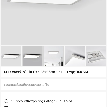
Μετάβαση
LED πάνελ All in One 62x62cm με LED της OSRAM
στην
αρχή
συμπεριλαμβανομένου ΦΠΑ
της
συλλογής
εικόνων
Δωρεάν επιστροφές εντός 50 ημερών