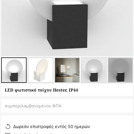
Μετάβαση
LED φωτιστικό τοίχου Hester, IP44
στην
αρχή
συμπεριλαμβανομένου ΦΠΑ
της
συλλογής
εικόνων
Δωρεάν επιστροφές εντός 50 ημερών