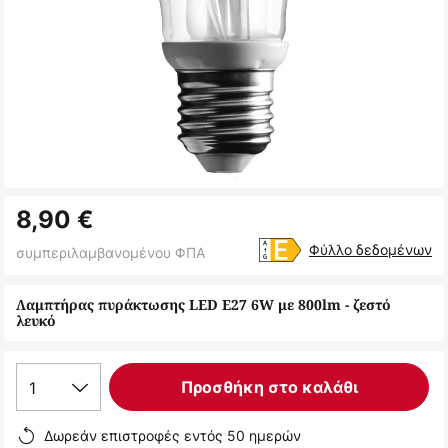
Μετάβαση
8,90 €
στην
αρχή
Φύλλο δεδομένων
συμπεριλαμβανομένου ΦΠΑ
της
συλλογής
Λαμπτήρας πυράκτωσης LED E27 6W με 800lm - ζεστό
λευκό
εικόνων
1
Προσθήκη στο καλάθι
Δωρεάν επιστροφές εντός 50 ημερών