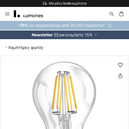
Μεγάλη διαθεσιμότητα
Μετάβαση
στο
περιεχόμενο
ήτηση
σε περισσότερα από 20.000 προϊόντα*
-70%
Εξοικονομήστε 15%
Newsletter
Λαμπτήρες φωτός
Μετάβαση
στο
τέλος
της
συλλογής
εικόνων