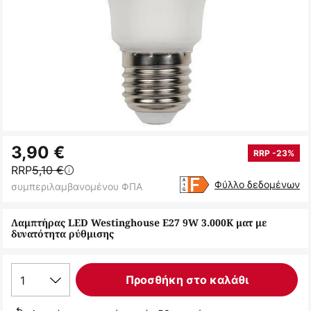
Μετάβαση
3,90 €
στην
RRP -23%
RRP
5,10 €
αρχή
Φύλλο δεδομένων
συμπεριλαμβανομένου ΦΠΑ
της
συλλογής
Λαμπτήρας LED Westinghouse E27 9W 3.000K ματ με
εικόνων
δυνατότητα ρύθμισης
1
Προσθήκη στο καλάθι