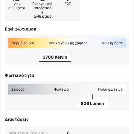
Δεν
Ενεργειακά
E27
ρυθμίζεται
αποδοτικό
&
ανθεκτικό
Εφέ φωτισμού
Θερμό λευκό
Λευκό γενικής χρήσης
Φως ημέρας
2700 Kelvin
Φωτεινότητα
Σκούρο
Φωτεινό
Πολύ φωτεινό
806 Lumen
Διαστάσεις
Διάμετρος (σε cm):
6