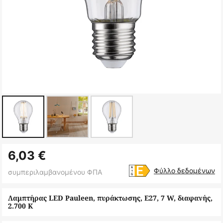
Μετάβαση
6,03 €
στην
αρχή
Φύλλο δεδομένων
συμπεριλαμβανομένου ΦΠΑ
της
συλλογής
Λαμπτήρας LED Pauleen, πυράκτωσης, E27, 7 W, διαφανής,
2.700 K
εικόνων