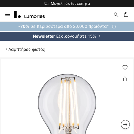
Μεγάλη διαθεσιμότητα
Μετάβαση
στο
περιεχόμενο
ήτηση
σε περισσότερα από 20.000 προϊόντα*
-70%
Εξοικονομήστε 15%
Newsletter
Λαμπτήρες φωτός
Μετάβαση
στο
τέλος
της
συλλογής
εικόνων