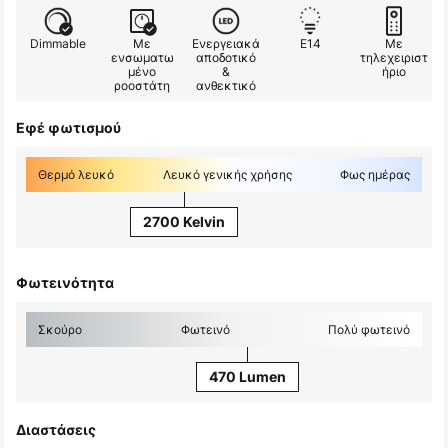
Dimmable
Με
Ενεργειακά
E14
Με
ενσωματω
αποδοτικό
τηλεχειριστ
μένο
&
ήριο
ροοστάτη
ανθεκτικό
Εφέ φωτισμού
Θερμό λευκό
Λευκό γενικής χρήσης
Φως ημέρας
2700 Kelvin
Φωτεινότητα
Σκούρο
Φωτεινό
Πολύ φωτεινό
470 Lumen
Διαστάσεις