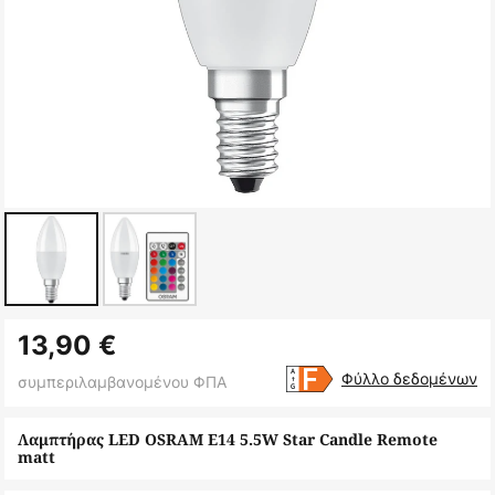
Μετάβαση
13,90 €
στην
αρχή
Φύλλο δεδομένων
συμπεριλαμβανομένου ΦΠΑ
της
συλλογής
Λαμπτήρας LED OSRAM E14 5.5W Star Candle Remote
matt
εικόνων