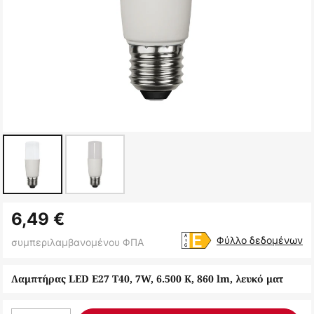
Μετάβαση
6,49 €
στην
αρχή
Φύλλο δεδομένων
συμπεριλαμβανομένου ΦΠΑ
της
συλλογής
Λαμπτήρας LED E27 T40, 7W, 6.500 K, 860 lm, λευκό ματ
εικόνων