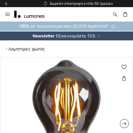
Δωρεάν επιστροφή εντός 50 ημερών
Μετάβαση
στο
περιεχόμενο
ήτηση
σε περισσότερα από 20.000 προϊόντα*
-70%
Εξοικονομήστε 15%
Newsletter
Λαμπτήρες φωτός
Μετάβαση
στο
τέλος
της
συλλογής
εικόνων