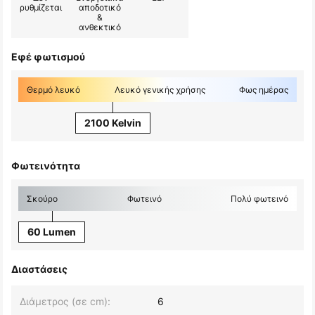
ρυθμίζεται
αποδοτικό
&
ανθεκτικό
Εφέ φωτισμού
Θερμό λευκό
Λευκό γενικής χρήσης
Φως ημέρας
2100 Kelvin
Φωτεινότητα
Σκούρο
Φωτεινό
Πολύ φωτεινό
60 Lumen
Διαστάσεις
Διάμετρος (σε cm):
6