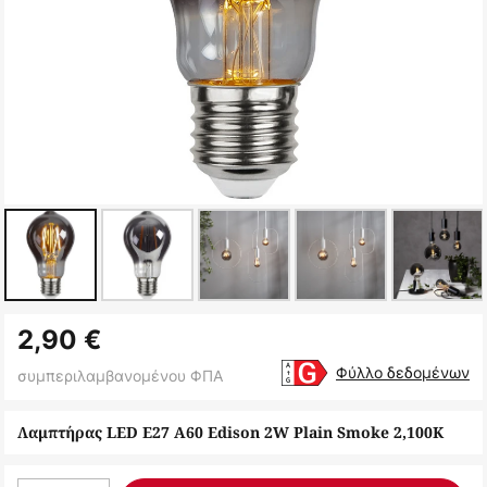
Μετάβαση
2,90 €
στην
αρχή
Φύλλο δεδομένων
συμπεριλαμβανομένου ΦΠΑ
της
συλλογής
Λαμπτήρας LED E27 A60 Edison 2W Plain Smoke 2,100K
εικόνων