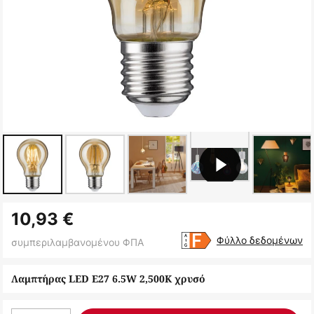
Μετάβαση
10,93 €
στην
αρχή
Φύλλο δεδομένων
συμπεριλαμβανομένου ΦΠΑ
της
συλλογής
Λαμπτήρας LED E27 6.5W 2,500K χρυσό
εικόνων