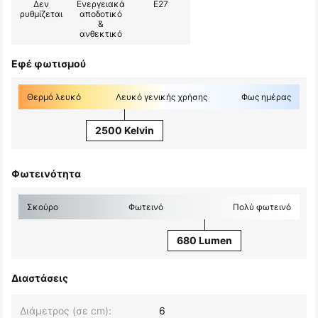
Δεν
Ενεργειακά
E27
ρυθμίζεται
αποδοτικό
&
ανθεκτικό
Εφέ φωτισμού
Θερμό λευκό
Λευκό γενικής χρήσης
Φως ημέρας
2500 Kelvin
Φωτεινότητα
Σκούρο
Φωτεινό
Πολύ φωτεινό
680 Lumen
Διαστάσεις
Διάμετρος (σε cm):
6