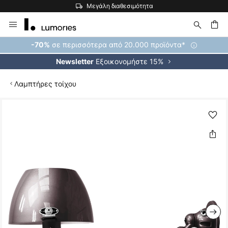
Μεγάλη διαθεσιμότητα
Μετάβαση
στο
περιεχόμενο
ήτηση
σε περισσότερα από 20.000 προϊόντα*
-70%
Εξοικονομήστε 15%
Newsletter
Λαμπτήρες τοίχου
Μετάβαση
στο
τέλος
της
συλλογής
εικόνων