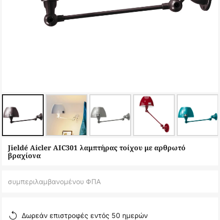
Μετάβαση
Jieldé Aicler AIC301 λαμπτήρας τοίχου με αρθρωτό
στην
βραχίονα
αρχή
της
συμπεριλαμβανομένου ΦΠΑ
συλλογής
εικόνων
Δωρεάν επιστροφές εντός 50 ημερών