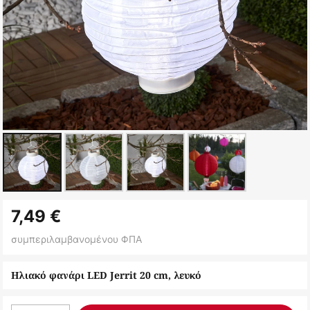
Μετάβαση
7,49 €
στην
αρχή
συμπεριλαμβανομένου ΦΠΑ
της
συλλογής
Ηλιακό φανάρι LED Jerrit 20 cm, λευκό
εικόνων