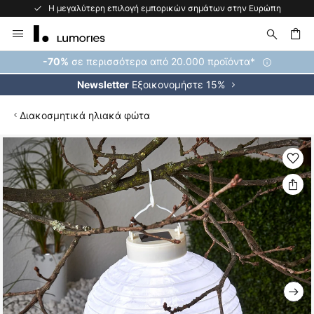
Η μεγαλύτερη επιλογή εμπορικών σημάτων στην Ευρώπη
Μετάβαση
στο
περιεχόμενο
ήτηση
σε περισσότερα από 20.000 προϊόντα*
-70%
Εξοικονομήστε 15%
Newsletter
Διακοσμητικά ηλιακά φώτα
Μετάβαση
στο
τέλος
της
συλλογής
εικόνων