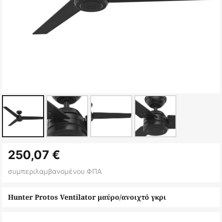
Μετάβαση
250,07 €
στην
αρχή
συμπεριλαμβανομένου ΦΠΑ
της
συλλογής
Hunter Protos Ventilator μαύρο/ανοιχτό γκρι
εικόνων