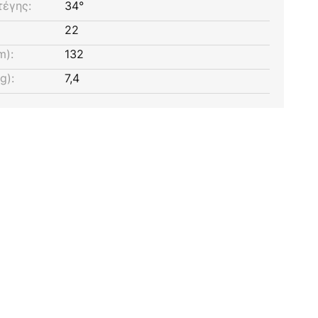
τέγης:
34°
22
m):
132
g):
7,4