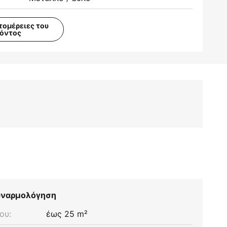
τομέρειες του
ϊόντος
συναρμολόγηση
ου:
έως 25 m²