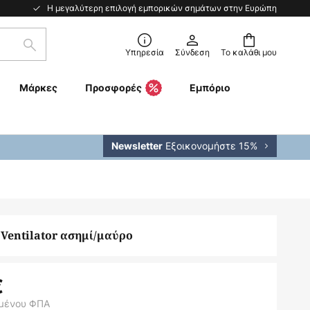
Η μεγαλύτερη επιλογή εμπορικών σημάτων στην Ευρώπη
Αναζήτηση
Υπηρεσία
Σύνδεση
Το καλάθι μου
Μάρκες
Προσφορές
Εμπόριο
Εξοικονομήστε 15%
Newsletter
 Ventilator ασημί/μαύρο
€
μένου ΦΠΑ