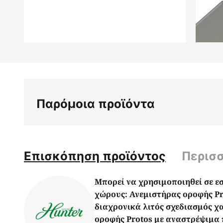
Μετάβαση
στην
αρχή
της
συλλογής
Παρόμοια προϊόντα
εικόνων
Επισκόπηση προϊόντος
Περισ
Μπορεί να χρησιμοποιηθεί σε ε
χώρους: Ανεμιστήρας οροφής Pr
διαχρονικά λιτός σχεδιασμός χ
οροφής Protos με αναστρέψιμα 