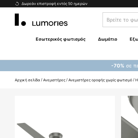
Μετάβαση
Δωρεάν επιστροφή εντός 50 ημερών
στο
Βρείτε
περιεχόμενο
το
φωτιστικό
σας...
Εσωτερικός φωτισμός
Δωμάτιο
Εξω
σε πε
-70%
Αρχική σελίδα
Ανεμιστήρες
Ανεμιστήρες οροφής χωρίς φωτισμό
H
Μετάβαση
στο
τέλος
της
συλλογής
εικόνων