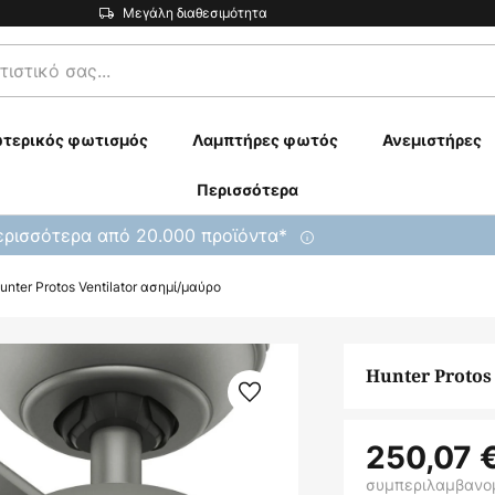
Μεγάλη διαθεσιμότητα
τερικός φωτισμός
Λαμπτήρες φωτός
Ανεμιστήρες
Περισσότερα
ρισσότερα από 20.000 προϊόντα*
unter Protos Ventilator ασημί/μαύρο
Hunter Protos
250,07 
συμπεριλαμβανο