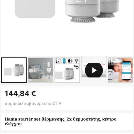
Μετάβαση
144,84 €
στην
αρχή
συμπεριλαμβανομένου ΦΠΑ
της
συλλογής
Hama starter set θέρμανσης, 2x θερμοστάτης, κέντρο
ελέγχου
εικόνων