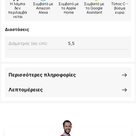
Η λάμπα
Συμβατό με
Συμβατό με
Συμβατό με
Τύπος C -
δεν
Amazon
το Apple
το Google
βύσμα
περιλαμβά
Alexa
Home
Assistant
ευρώ
νεται
Διαστάσεις
Διάμετρος (σε cm):
5,5
Περισσότερες πληροφορίες
Λεπτομέρειες