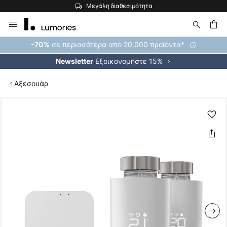
Μεγάλη διαθεσιμότητα
Μετάβαση
στο
περιεχόμενο
ήτηση
σε περισσότερα από 20.000 προϊόντα*
-70%
Εξοικονομήστε 15%
Newsletter
Αξεσουάρ
Μετάβαση
στο
τέλος
της
συλλογής
εικόνων