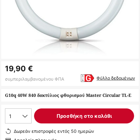
Μετάβαση
19,90 €
στην
αρχή
Φύλλο δεδομένων
συμπεριλαμβανομένου ΦΠΑ
της
συλλογής
G10q 40W 840 δακτύλιος φθορισμού Master Circular TL-E
εικόνων
1
Προσθήκη στο καλάθι
Δωρεάν επιστροφές εντός 50 ημερών