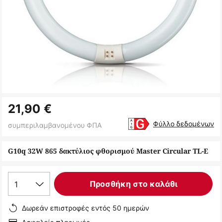
Μετάβαση
21,90 €
στην
αρχή
Φύλλο δεδομένων
συμπεριλαμβανομένου ΦΠΑ
της
συλλογής
G10q 32W 865 δακτύλιος φθορισμού Master Circular TL-E
εικόνων
1
Προσθήκη στο καλάθι
Δωρεάν επιστροφές εντός 50 ημερών